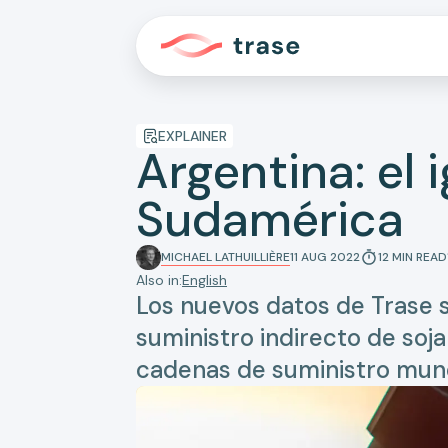
EXPLAINER
Argentina: el 
Sudamérica
MICHAEL LATHUILLIÈRE
11 AUG 2022
12
MIN
READ
Also in:
English
Los nuevos datos de Trase 
suministro indirecto de soj
cadenas de suministro mund