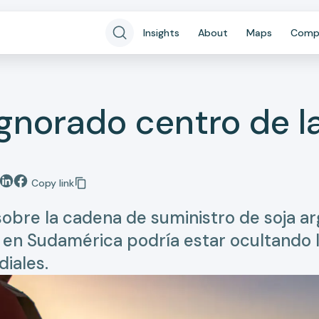
Insights
About
Maps
Comp
ignorado centro de l
Copy link
sobre la cadena de suministro de soja a
a en Sudamérica podría estar ocultando l
iales.